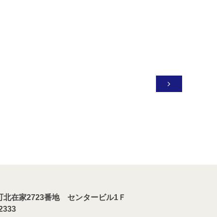

川町北在家2723番地 センタービル1Ｆ
-2333