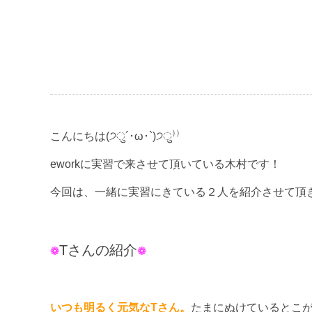
こんにちは(੭ु´･ω･`)੭ु⁾⁾
eworkに実習で来させて頂いている木村です！
今回は、一緒に実習にきている２人を紹介させて頂
Tさんの紹介
❁
❁
いつも明るく元気なTさん。
たまにぬけているとこ