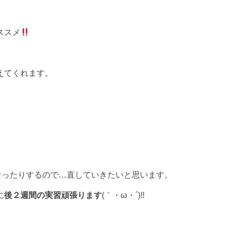
ススメ
えてくれます。
になったりするので…直していきたいと思います。
に
後２週間の実習頑張ります
(｀・ω・´)!!